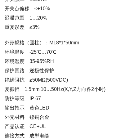
开关点偏移：≤±10%
迟滞范围：1…20%
重复误差：≤3%
外形规格（圆柱）：M18*1*50mm
环境温度：-25℃…70℃
环境湿度：35-95%RH
保护回路：逆极性保护
绝缘阻抗：≥50MΩ(500VDC)
复振幅：1.5mm 10…50Hz(X,Y,Z方向各2小时)
防护等级：IP 67
输出指示：黄色LED
外壳材料：镍铜合金
产品认证：CE+UL
连接方式：成型电缆