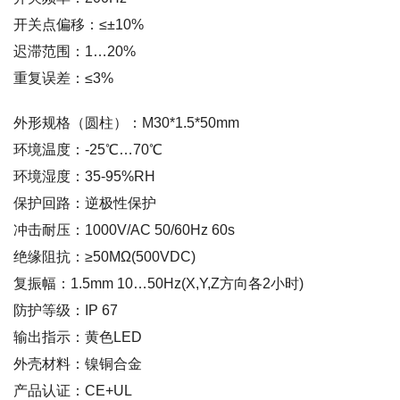
开关点偏移：≤±10%
迟滞范围：1…20%
重复误差：≤3%
外形规格（圆柱）：M30*1.5*50mm
环境温度：-25℃…70℃
环境湿度：35-95%RH
保护回路：逆极性保护
冲击耐压：1000V/AC 50/60Hz 60s
绝缘阻抗：≥50MΩ(500VDC)
复振幅：1.5mm 10…50Hz(X,Y,Z方向各2小时)
防护等级：IP 67
输出指示：黄色LED
外壳材料：镍铜合金
产品认证：CE+UL