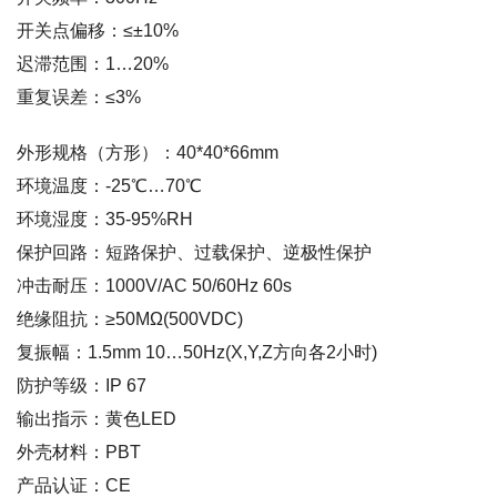
开关点偏移：≤±10%
迟滞范围：1…20%
重复误差：≤3%
外形规格（方形）：40*40*66mm
环境温度：-25℃…70℃
环境湿度：35-95%RH
保护回路：短路保护、过载保护、逆极性保护
冲击耐压：1000V/AC 50/60Hz 60s
绝缘阻抗：≥50MΩ(500VDC)
复振幅：1.5mm 10…50Hz(X,Y,Z方向各2小时)
防护等级：IP 67
输出指示：黄色LED
外壳材料：PBT
产品认证：CE