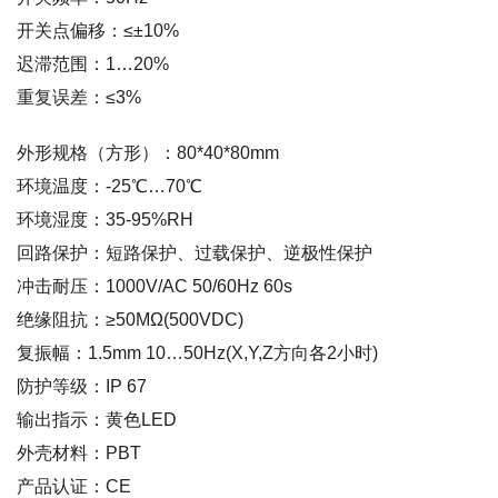
开关点偏移：≤±10%
迟滞范围：1…20%
重复误差：≤3%
外形规格（方形）：80*40*80mm
环境温度：-25℃…70℃
环境湿度：35-95%RH
回路保护：短路保护、过载保护、逆极性保护
冲击耐压：1000V/AC 50/60Hz 60s
绝缘阻抗：≥50MΩ(500VDC)
复振幅：1.5mm 10…50Hz(X,Y,Z方向各2小时)
防护等级：IP 67
输出指示：黄色LED
外壳材料：PBT
产品认证：CE