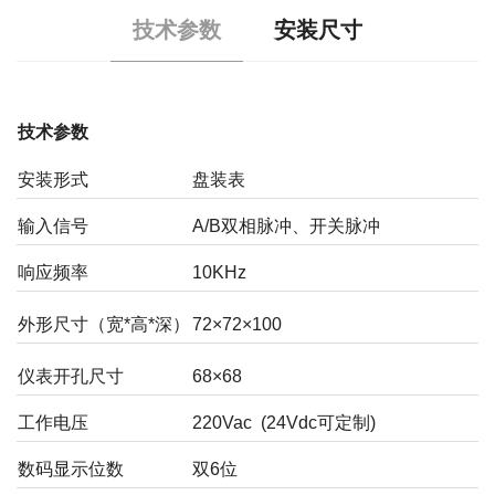
技术参数
安装尺寸
技术参数
安装形式
盘装表
输入信号
A/B双相脉冲、开关脉冲
响应频率
10KHz
外形尺寸（宽*高*深）
72×72×100
仪表开孔尺寸
68×68
工作电压
220Vac (24Vdc可定制)
数码显示位数
双6位